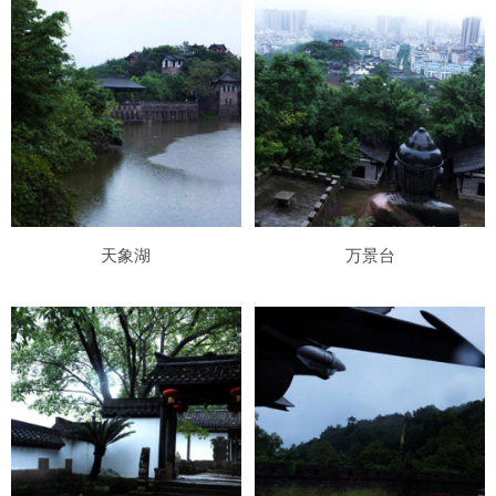
天象湖
万景台