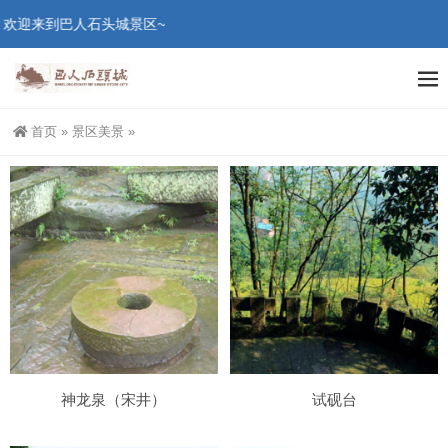
欢迎来到巴人石头城景区~
首页
»
景区美景
»
神龙泉（宋井）
试砚台