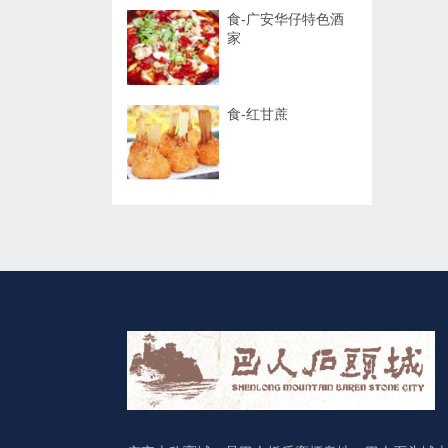
食-广安华仔特色酒
家
食-红甘蔗