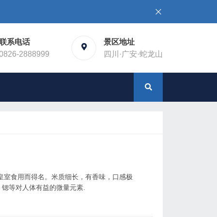
联系电话
景区地址
0826-2888999
四川·广安·蛇龙山
皇室食用而得名。米质细长，有香味，口感极
锶等对人体有益的微量元素.