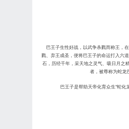
巴王子生性好战，以武争杀戮而称王，在
戮、弃王成圣，便将巴王子的命运打入六道
石，历经千年，采天地之灵气、吸日月之精
者，被尊称为蛇龙
巴王子是帮助天帝化育众生“蛇化龙