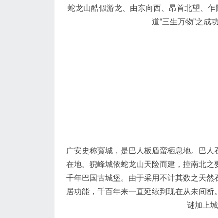
蛇龙山酷似游龙、由东向西、昂首北望、乍
道“三生万物”之成
广安史称賨城，是巴人板盾蛮栖息地。巴人
在地。猊峰城依蛇龙山天险而建，控南北之
千年巴国古城堡。由于采用不计其数之天然
居功能，千百年来一直延续到现在从未间断
谜加上城