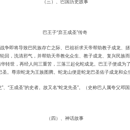
（三）、巴国历史故事
巴王子“弃王成圣”传奇
战争即将导致巴民族存亡之际、巴祖祈求天帝帮助教子成龙、拯
轮回，洗清邪气，并帮助天帝教化众生、教子成龙、复兴民族而
华转世，再经人间三重苦，三落三起化蛇成龙。巴王子便成为了
巴圣。尊崇蛇龙为王族图腾。蛇龙山便是蛇龙巴圣佑子成龙和众
”、“王成圣”的史者。故又名“蛇龙先圣”。（史称巴人属夸父
（四）、神话故事