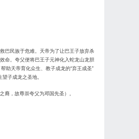
救巴民族于危难。天帝为了让巴王子放弃杀
效命。夸父便将巴王子元神化入蛇龙山龙胆
帮助天帝育化众生、教子成龙的“弃王成圣”
生望子成龙之圣地。
邓国之裔，故尊崇夸父为邓国先圣）。