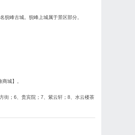
名猊峰古城。猊峰上城属于景区部分。
旅商城】。
方街；6、贵宾院；7、紫云轩；8、水云楼茶
。