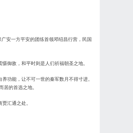
保广安一方平安的团练首领邓绍昌行营，民国
震慑御敌，和平时则是人们祈福朝圣之地。
自养功能，让不可一世的秦军数月不得寸进。
族而居的首选之地。
商贾汇通之处。