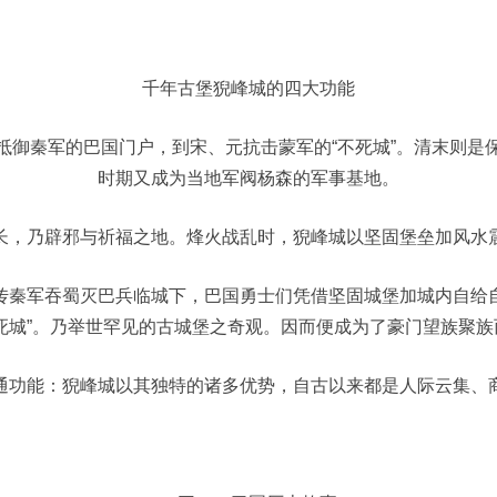
千年古堡猊峰城的四大功能
抵御秦军的巴国门户，到宋、元抗击蒙军的“不死城”。清末则是
时期又成为当地军阀杨森的军事基地。
长，乃辟邪与祈福之地。烽火战乱时，猊峰城以坚固堡垒加风水
传秦军吞蜀灭巴兵临城下，巴国勇士们凭借坚固城堡加城内自给
死城”。乃举世罕见的古城堡之奇观。因而便成为了豪门望族聚
通功能：猊峰城以其独特的诸多优势，自古以来都是人际云集、