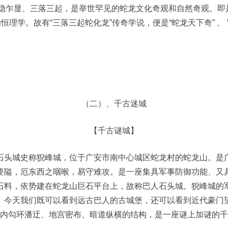
隐乍显、三落三起，是举世罕见的蛇龙文化奇观和自然奇观。即是
功恒理学。故有“三落三起蛇化龙”传奇学说，便是“蛇龙天下奇” 、 
（二）、千古迷城
【千古谜城】
石头城史称猊峰城，位于广安市南中心城区蛇龙村的蛇龙山。是
要隘，厄东西之咽喉，易守难攻。是一座集具军事防御功能、又
石料，依势建在蛇龙山巨石平台上，故称巴人石头城。猊峰城的
。今天我们既可以看到远古巴人的古城堡，还可以看到近代豪门
内勾环潘迂、地宫密布、暗道纵横的结构，是一座谜上加谜的千