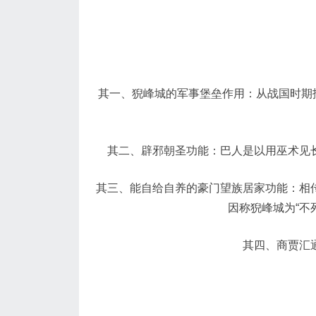
其一、猊峰城的军事堡垒作用：从战国时期
其二、辟邪朝圣功能：巴人是以用巫术见
其三、能自给自养的豪门望族居家功能：相
因称猊峰城为“不
其四、商贾汇