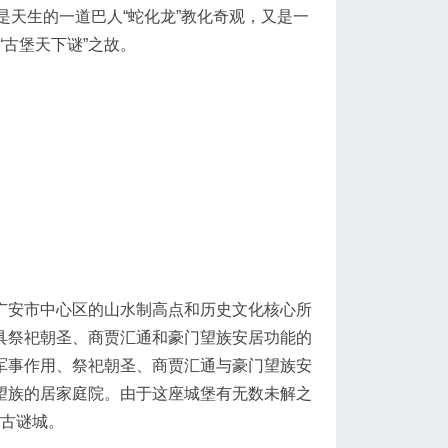
天生的一道巴人“蛇化龙”教化奇观，又是一
“古堡天下谜”之故。
广安市中心区的山水制高点和历史文化核心所
具祭祀朝圣、商贾汇通和豪门望族安居功能的
军事作用、祭祀朝圣、商贾汇通与豪门望族安
望族的居家庭院。由于这座城堡有无数未解之
古谜城。