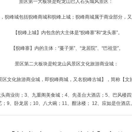
景区第一大板块是蛇龙山巴人石头城风景区：
，猊峰城包括猊峰商城和猊峰上城；猊峰商城属于商业部分，又
【猊峰上城】内包含的大主体是“猊峰寨”和“龙头寨”。
【猊峰寨】内的主体：“蔓子第”、“龙居院”、“巴祖堂”。
景区第二大板块是蛇龙山风景区文化旅游商业城：
景区文化旅游商业城，即猊峰商城，又名猊峰古城】，简称【文
、龙头商业街；3、九重阁美食城；4、先圣台大酒店；5、巴风楼四
艺；9、卧龙居；10、八大碗；11、酣泳楼； 12、应如是住酒店